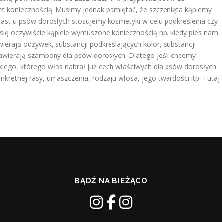
t koniecznością. Musimy jednak pamiętać, że szczenięta kąpiemy
iast u psów dorosłych stosujemy kosmetyki w celu podkreślenia czy
ją się oczywiście kąpiele wymuszone koniecznością np. kiedy pies nam
ierają odżywek, substancji podkreślających kolor, substancji
 zawierają szampony dla psów dorosłych. Dlatego jeśli chcemy
akiego, którego włos nabrał już cech właściwych dla psów dorosłych
etnej rasy, umaszczenia, rodzaju włosa, jego twardości itp. Tutaj
BĄDŹ NA BIEŻĄCO