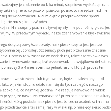
wadzajmy je codziennie po kilka minut, stopniowo wydłużając czas
 także trymera, co pozwoli psiakowi poznać to narzędzie. Jeśli nie
ziej doświadczonemu. Nieumiejętnie przeprowadzone sprawi
będzie mu się kojarzyć później.
nie. Nie szarpmy psa, nie używajmy siły i nie podnośmy głosu. Jeśl
rzerwijmy. W przeciwnym wypadku nasze zdenerwowanie błyskawicznie
rego dotyczą powyższe porady, nasz piesek często jest jeszcze
rzypomina tej „dorosłej”. Szczenięcy puch jest przeważnie znacznie
esania. Dotyczy to w zasadzie wszystkich ras, także szorstkowłosych.
owanie i trymowanie muszą być przeprowadzane wyjątkowo delikatnie.
pomiędzy 3 a 4 miesiącem, są jednak rasy, u których proces ten
rawidłowe strzyżenie lub trymowanie, będzie uzależniony od kilku
t fakt, w jakim stopniu udało nam się do tych zabiegów naszego
rę spokojnie, co najmniej godzinę i nie reaguje nerwowo na widok
y przyjąć, że nasza systematyczność przyniosła doskonałe rezultaty.
i sierści, którą posiada nasz piesek. Jest to cecha osobnicza i nie ma
go przedstawiciela tej samej rasy w wieku np. 5 miesięcy sierść będzi