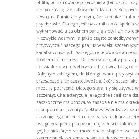
obfita, bujna i dobrze przerośnięta (ten ostatni c
innego zaś będzie całkowicie odwrotnie. Kolejnym
zewnątrz. Pamiętajmy o tym, że szczeniaki i młode
psy dorosłe. Dlatego jeśli nasz milusiński spełnia 
wytrymować, a za oknem panują słoty i zimno lepie
Niezwykle ważnymi, a jakże często zaniedbywanym 
przyzwyczaić naszego psa już w wieku szczenięcy
kanalików usznych. Szczególnie te dwa ostatnie sp
źródłem bólu i stresu. Dlatego warto, aby po raz 
doświadczony np. weterynarz, hodowca lub groom
Kolejnym zabiegiem, do którego warto przyzwyczaj
przesadzać z ich częstotliwością. Skóra szczeniak
może ja podrażnić. Dlatego starajmy się używać 
szczeniąt. Charakteryzuje je łagodne i delikatne d
zaszkodzimy maluchowi. W zasadzie nie ma określ
szampon dla szczeniąt. Niektórzy twierdzą, że sza
szczenięcego puchu na dojrzałą szatę. Inni z kol
osiągnięcia przez psa pełnej dojrzałości i zakońc
gdyż u niektórych ras może ona nastąpić nawet w 
szamponu dla szczeniąt nawet na dorosłym psie z