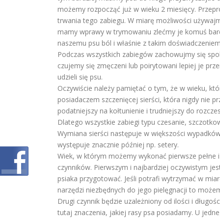
możemy rozpocząć już w wieku 2 miesięcy. Przepro
trwania tego zabiegu. W miarę możliwości używajmy
mamy wprawy w trymowaniu zlećmy je komuś bard
naszemu psu ból i właśnie z takim doświadczeniem 
Podczas wszystkich zabiegów zachowujmy się spokoj
czujemy się zmęczeni lub poirytowani lepiej je p
udzieli się psu.
Oczywiście należy pamiętać o tym, że w wieku, któ
posiadaczem szczenięcej sierści, która nigdy nie p
podatniejszy na kołtunienie i trudniejszy do rozcz
Dlatego wszystkie zabiegi typu czesanie, szczotk
Wymiana sierści następuje w większości wypadków 
występuje znacznie później np. setery.
Wiek, w którym możemy wykonać pierwsze pełne i p
czynników. Pierwszym i najbardziej oczywistym jes
psiaka przygotować. Jeśli potrafi wytrzymać w mia
narzędzi niezbędnych do jego pielęgnacji to możem
Drugi czynnik będzie uzależniony od ilości i długośc
tutaj znaczenia, jakiej rasy psa posiadamy. U jedne