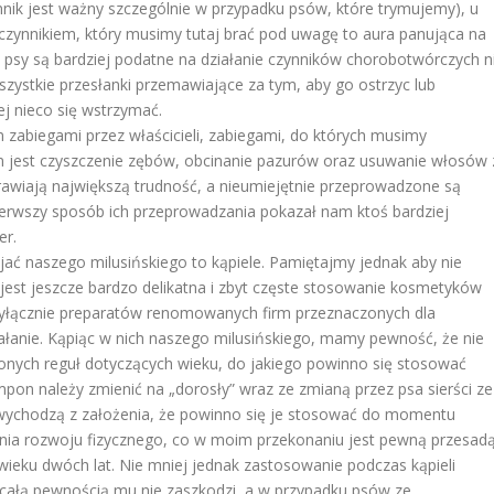
zynnik jest ważny szczególnie w przypadku psów, które trymujemy), u
 czynnikiem, który musimy tutaj brać pod uwagę to aura panująca na
 psy są bardziej podatne na działanie czynników chorobotwórczych n
wszystkie przesłanki przemawiające za tym, aby go ostrzyc lub
j nieco się wstrzymać.
zabiegami przez właścicieli, zabiegami, do których musimy
m jest czyszczenie zębów, obcinanie pazurów oraz usuwanie włosów 
rawiają największą trudność, a nieumiejętnie przeprowadzone są
pierwszy sposób ich przeprowadzania pokazał nam ktoś bardziej
er.
ać naszego milusińskiego to kąpiele. Pamiętajmy jednak aby nie
a jest jeszcze bardzo delikatna i zbyt częste stosowanie kosmetyków
wyłącznie preparatów renomowanych firm przeznaczonych dla
ziałanie. Kąpiąc w nich naszego milusińskiego, mamy pewność, że nie
onych reguł dotyczących wieku, do jakiego powinno się stosować
mpon należy zmienić na „dorosły” wraz ze zmianą przez psa sierści ze
ei wychodzą z założenia, że powinno się je stosować do momentu
zenia rozwoju fizycznego, co w moim przekonaniu jest pewną przesadą
wieku dwóch lat. Nie mniej jednak zastosowanie podczas kąpieli
 całą pewnością mu nie zaszkodzi, a w przypadku psów ze