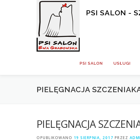
Przejdź
do
PSI SALON -
treści
PSI SALON
USŁUGI
PIELĘGNACJA SZCZENIAK
PIELĘGNACJA SZCZENI
OPUBLIKOWANO
19 SIERPNIA, 2017
PRZEZ
ADM