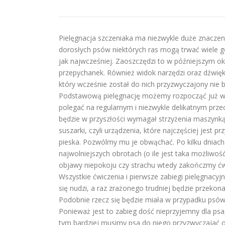
Pielęgnacja szczeniaka ma niezwykle duże znaczen
dorosłych psów niektórych ras mogą trwać wiele go
jak najwcześniej. Zaoszczędzi to w późniejszym ok
przepychanek. Również widok narzędzi oraz dźwięk
który wcześnie został do nich przyzwyczajony nie
Podstawową pielęgnację możemy rozpocząć już w 
polegać na regularnym i niezwykle delikatnym przec
będzie w przyszłości wymagał strzyżenia maszynką
suszarki, czyli urządzenia, które najczęściej jest
pieska. Pozwólmy mu je obwąchać. Po kilku dniach
najwolniejszych obrotach (o ile jest taka możliwoś
objawy niepokoju czy strachu wtedy zakończmy ćwi
Wszystkie ćwiczenia i pierwsze zabiegi pielęgnacy
się nudzi, a raz zrażonego trudniej będzie przekon
Podobnie rzecz się będzie miała w przypadku psów 
Ponieważ jest to zabieg dość nieprzyjemny dla ps
tym bardziej musimy psa do niego przyzwyczajać 