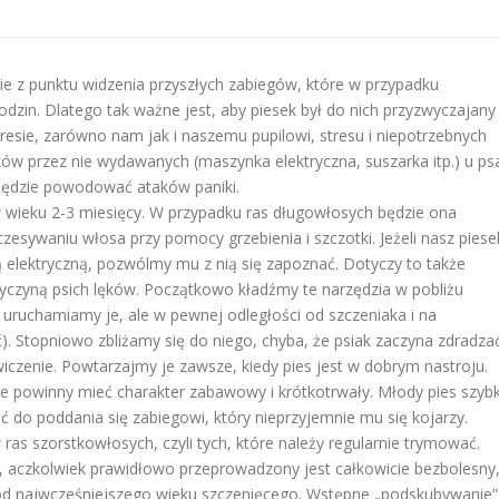
ie z punktu widzenia przyszłych zabiegów, które w przypadku
dzin. Dlatego tak ważne jest, aby piesek był do nich przyzwyczajany
resie, zarówno nam jak i naszemu pupilowi, stresu i niepotrzebnych
ów przez nie wydawanych (maszynka elektryczna, suszarka itp.) u ps
 będzie powodować ataków paniki.
wieku 2-3 miesięcy. W przypadku ras długowłosych będzie ona
zesywaniu włosa przy pomocy grzebienia i szczotki. Jeżeli nasz piese
 elektryczną, pozwólmy mu z nią się zapoznać. Dotyczy to także
 przyczyną psich lęków. Początkowo kładźmy te narzędzia w pobliżu
 uruchamiamy je, ale w pewnej odległości od szczeniaka i na
ć). Stopniowo zbliżamy się do niego, chyba, że psiak zaczyna zdradza
czenie. Powtarzajmy je zawsze, kiedy pies jest w dobrym nastroju.
jne powinny mieć charakter zabawowy i krótkotrwały. Młody pies szyb
ać do poddania się zabiegowi, który nieprzyjemnie mu się kojarzy.
ras szorstkowłosych, czyli tych, które należy regularnie trymować.
a, aczkolwiek prawidłowo przeprowadzony jest całkowicie bezbolesny
od najwcześniejszego wieku szczenięcego. Wstępne „podskubywanie”