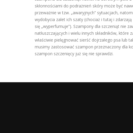
skłonnościami do podrażnień skóry może być nawe
przeważnie w tzw. „awaryjnych” sytuacjach, natom
wydobycia zalet ich szaty (chociaż i tutaj i zdarza
się „wyperfumuje”). Szampony dla szczeniąt nie zaw
natłuszczających i wielu innych składników, które
właściwie pielęgnować sierść dojrzałego psa lub t
musimy zastosować szampon przeznaczony dla konkr
szampon szczenięcy już się nie sprawdzi.