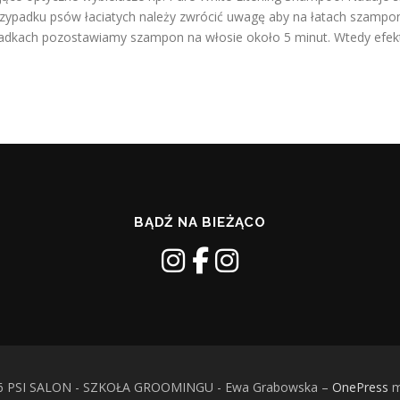
rzypadku psów łaciatych należy zwrócić uwagę aby na łatach szampo
ypadkach pozostawiamy szampon na włosie około 5 minut. Wtedy efek
BĄDŹ NA BIEŻĄCO
026 PSI SALON - SZKOŁA GROOMINGU - Ewa Grabowska
–
OnePress
m