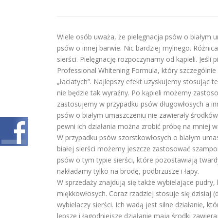
Wiele osób uważa, że pielęgnacja psów o białym 
psów o innej barwie. Nic bardziej mylnego. Różnic
sierści. Pielęgnację rozpoczynamy od kąpieli. Jeśl
Professional Whitening Formula, który szczególnie
„łaciatych”. Najlepszy efekt uzyskujemy stosując 
nie będzie tak wyraźny. Po kąpieli możemy zastos
zastosujemy w przypadku psów długowłosych a in
psów o białym umaszczeniu nie zawierały środków m
pewni ich działania można zrobić próbę na mniej w
W przypadku psów szorstkowłosych o białym umaszcz
białej sierści możemy jeszcze zastosować szampon
psów o tym typie sierści, które pozostawiają twar
nakładamy tylko na brodę, podbrzusze i łapy.
W sprzedaży znajdują się także wybielające pudry
miękkowłosych. Coraz rzadziej stosuje się dzisiaj
wybielaczy sierści. Ich wadą jest silne działanie,
lepsze i łagodniejsze działanie mają środki zawie