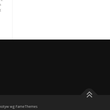
n
t
otyw wg FameThemes