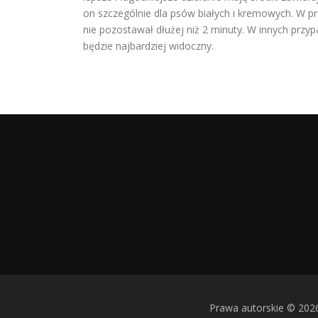
on szczególnie dla psów białych i kremowych. W p
nie pozostawał dłużej niż 2 minuty. W innych prz
będzie najbardziej widoczny.
Prawa autorskie © 2