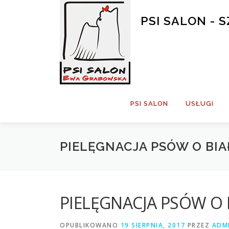
Przejdź
do
PSI SALON -
treści
PSI SALON
USŁUGI
PIELĘGNACJA PSÓW O BI
PIELĘGNACJA PSÓW O
OPUBLIKOWANO
19 SIERPNIA, 2017
PRZEZ
ADM