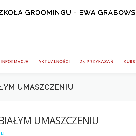
 SZKOŁA GROOMINGU - EWA GRABOW
INFORMACJE
AKTUALNOŚCI
25 PRZYKAZAŃ
KURS
AŁYM UMASZCZENIU
 BIAŁYM UMASZCZENIU
IN