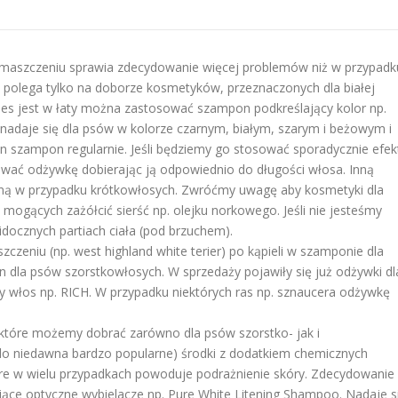
umaszczeniu sprawia zdecydowanie więcej problemów niż w przypadk
a polega tylko na doborze kosmetyków, przeznaczonych dla białej
i pies jest w łaty można zastosować szampon podkreślający kolor np.
 nadaje się dla psów w kolorze czarnym, białym, szarym i beżowym i
ten szampon regularnie. Jeśli będziemy go stosować sporadycznie efek
ować odżywkę dobierając ją odpowiednio do długości włosa. Inną
ną w przypadku krótkowłosych. Zwróćmy uwagę aby kosmetyki dla
ogących zażółcić sierść np. olejku norkowego. Jeśli nie jesteśmy
idocznych partiach ciała (pod brzuchem).
eniu (np. west highland white terier) po kąpieli w szamponie dla
 dla psów szorstkowłosych. W sprzedaży pojawiły się już odżywki dl
dy włos np. RICH. W przypadku niektórych ras np. sznaucera odżywkę
, które możemy dobrać zarówno dla psów szorstko- jak i
 (do niedawna bardzo popularne) środki z dodatkiem chemicznych
 które w wielu przypadkach powoduje podrażnienie skóry. Zdecydowanie
rające optyczne wybielacze np. Pure White Litening Shampoo. Nadaje s