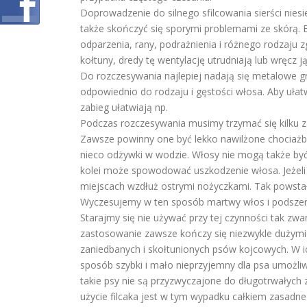
Doprowadzenie do silnego sfilcowania sierści nies
także skończyć się sporymi problemami ze skórą.
odparzenia, rany, podrażnienia i różnego rodzaju z
kołtuny, dredy tę wentylację utrudniają lub wręcz j
Do rozczesywania najlepiej nadają się metalowe g
odpowiednio do rodzaju i gęstości włosa. Aby uł
zabieg ułatwiają np.
Podczas rozczesywania musimy trzymać się kilku 
Zawsze powinny one być lekko nawilżone chociażb
nieco odżywki w wodzie. Włosy nie mogą także być
kolei może spowodować uszkodzenie włosa. Jeżeli k
miejscach wzdłuż ostrymi nożyczkami. Tak powsta
Wyczesujemy w ten sposób martwy włos i podszerst
Starajmy się nie używać przy tej czynności tak zwan
zastosowanie zawsze kończy się niezwykle dużymi
zaniedbanych i skołtunionych psów kojcowych. W
sposób szybki i mało nieprzyjemny dla psa umożliwi
takie psy nie są przyzwyczajone do długotrwałych 
użycie filcaka jest w tym wypadku całkiem zasadne