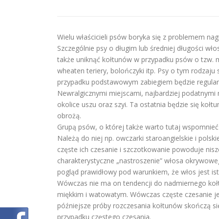
Wielu właścicieli psów boryka się z problemem nagm
Szczególnie psy o długim lub średniej długości wło
także uniknąć kołtunów w przypadku psów o tzw. mi
wheaten teriery, bolończyki itp. Psy o tym rodzaj
przypadku podstawowym zabiegiem będzie regularn
Newralgicznymi miejscami, najbardziej podatnymi 
okolice uszu oraz szyi. Ta ostatnia będzie się kołtu
obrożą.
Grupą psów, o której także warto tutaj wspomnieć
Należą do niej np. owczarki staroangielskie i pols
częste ich czesanie i szczotkowanie powoduje nisz
charakterystyczne „nastroszenie” włosa okrywoweg
pogląd prawidłowy pod warunkiem, że włos jest is
Wówczas nie ma on tendencji do nadmiernego kołtun
miękkim i watowatym. Wówczas częste czesanie je
późniejsze próby rozczesania kołtunów skończą s
przypadku częstego czesania.