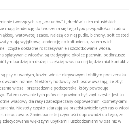
innie tworzących się „kołtunów” i „dredów” u ich milusińskich.
sie mają tendencję do tworzenia się tego typu przypadłości. Trudno
ękkiej, watowatej szacie. Należą do niej pudle, bichony, soft coated
u szaty mają wyjątkową tendencję do kołtunienia, zatem w ich
e i częste dokładne rozczesywanie i szczotkowanie włosa.
na splątywanie włosów, są tradycyjnie okolice pachwin, podbrzusze
nić tym bardziej im dłużej i częściej włos na niej będzie miał kontakt z
 są psy o twardym, kozim włosie okrywowym i obfitym podszerstku.
kie owczarki nizinne. Niektórzy hodowcy tych psów uważają, że zbyt
czenie włosa i przerzedzanie podszerstka, który powoduje
o. Zatem czesanie tych psów nie powinno być zbyt częste. Jest to
totnie właściwy dla rasy i zabezpieczany odpowiednimi kosmetykami.
ienia. Niestety często zdarzają się przedstawiciele tych ras o włos
st nieodzowne. Zaniedbanie tej czynności doprowadzi do tego, że
ię zdecydowanie większymi ubytkami i uszkodzeniami włosa niż w