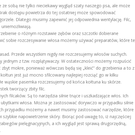
ie ze sobą nie tylko nieciekawy wygląd szaty naszego psa, ale może
 Brak dostępu powietrza do tej ostatniej może spowodować
gorzele. Dlatego musimy zapewnić jej odpowiednia wentylację. Filc,
ą uniemożliwiają.
rzebienie o różnym rozstawie zębów oraz szczotki dobierane
atwić sobie rozczesywanie włosa możemy używać preparatów, które t
zasad. Przede wszystkim nigdy nie rozczesujemy włosów suchych.
y jednym z tzw. rozplątywaczy. W ostateczności możemy rozpuścić
 zbyt mokre, ponieważ wówczas będą się „kleić” do grzebienia a to z
ołtun jest już mocno sfilcowany najlepiej rozciąć go w kilku
łe wąskie pasemka rozczesujemy od końca kołtuna ku skórze.
ek tworzący zbity filc.
ych filcaków. Są to narzędzia silnie tnące i uszkadzające włos. Ich
 ubytkami włosa. Można je zastosować dorywczo w przypadku silnie
 ich przypadku możemy a nawet musimy zastosować narzędzie, które
 szybkie napowietrzenie skóry. Biorąc pod uwagę to, iż najczęściej
zabiegów pielęgnacyjnych, a ich wygląd jest sprawą drugorzędną,
.